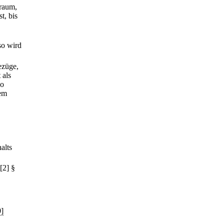
traum,
t, bis
so wird
ezüge,
 als
so
dem
alts
[2] §
]