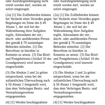
oder Ausfuhrgenehmigung nicht
oder Ausfuhrgenehmigung nicht
erteilt werden darf, werden sie
erteilt werden darf, werden sie
sofort eingezogen.
sofort eingezogen.
(2a) [1] Die Zollbehörden können
(2a) [1] Die Zollbehörden können
bei Verdacht eines Verstoßes gegen
bei Verdacht eines Verstoßes gegen
Regelungen im Sinne des § 49
Regelungen im Sinne des § 49
Absatz 1, der sich bei der
Absatz 1, der sich bei der
Wahrnehmung ihrer Aufgaben
Wahrnehmung ihrer Aufgaben
ergibt, Adressdaten der ein-,
ergibt, Adressdaten der ein-,
durch- oder ausführenden Person
durch- oder ausführenden Person
den gemäß § 70 zuständigen
den gemäß § 70 zuständigen
Behörden mitteilen. [2] Der
Behörden mitteilen. [2] Der
Betroffene ist hierüber in
Betroffene ist hierüber in
Kenntnis zu setzen. [3] Das Brief-
Kenntnis zu setzen. [3] Das Brief-
und Postgeheimnis (Artikel 10 des
und Postgeheimnis (Artikel 10 des
Grundgesetzes) wird insoweit
Grundgesetzes) wird insoweit
eingeschränkt.
eingeschränkt.
(3) Die Absätze 2 und 2a gelten
(3) Die Absätze 2 und 2a gelten
entsprechend, wenn bei der
entsprechend, wenn bei der
zollamtlichen Überwachung nach
zollamtlichen Überwachung nach
§ 50 Absatz 1 festgestellt wird,
§ 50 Absatz 1 festgestellt wird,
dass dem Verbringen Besitz- und
dass dem Verbringen Besitz- und
Vermarktungsverbote
Vermarktungsverbote
entgegenstehen.
entgegenstehen.
(4) [1] Werden beschlagnahmte
(4) [1] Werden beschlagnahmte