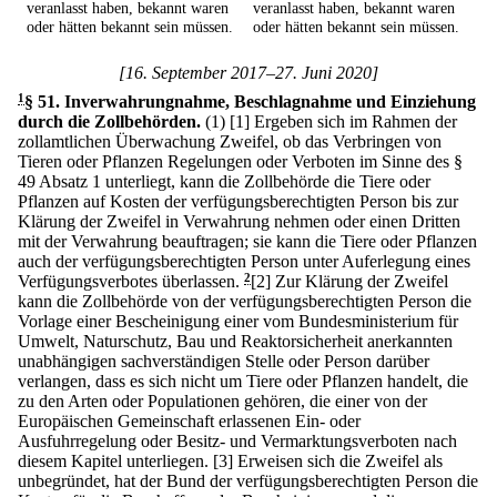
veranlasst haben, bekannt waren
veranlasst haben, bekannt waren
oder hätten bekannt sein müssen.
oder hätten bekannt sein müssen.
[16. September 2017–27. Juni 2020]
1
§ 51
.
Inverwahrungnahme, Beschlagnahme und Einziehung
durch die Zollbehörden.
(1)
[1] Ergeben sich im Rahmen der
zollamtlichen Überwachung Zweifel, ob das Verbringen von
Tieren oder Pflanzen Regelungen oder Verboten im Sinne des §
49 Absatz 1 unterliegt, kann die Zollbehörde die Tiere oder
Pflanzen auf Kosten der verfügungsberechtigten Person bis zur
Klärung der Zweifel in Verwahrung nehmen oder einen Dritten
mit der Verwahrung beauftragen; sie kann die Tiere oder Pflanzen
auch der verfügungsberechtigten Person unter Auferlegung eines
Verfügungsverbotes überlassen.
2
[2] Zur Klärung der Zweifel
kann die Zollbehörde von der verfügungsberechtigten Person die
Vorlage einer Bescheinigung einer vom Bundesministerium für
Umwelt, Naturschutz, Bau und Reaktorsicherheit anerkannten
unabhängigen sachverständigen Stelle oder Person darüber
verlangen, dass es sich nicht um Tiere oder Pflanzen handelt, die
zu den Arten oder Populationen gehören, die einer von der
Europäischen Gemeinschaft erlassenen Ein- oder
Ausfuhrregelung oder Besitz- und Vermarktungsverboten nach
diesem Kapitel unterliegen.
[3] Erweisen sich die Zweifel als
unbegründet, hat der Bund der verfügungsberechtigten Person die