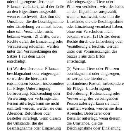
oder eingezogene Tiere oder
oder eingezogene Tiere oder
Pflanzen veräußert, wird der Erlös
Pflanzen veräußert, wird der Erlös
an den Eigentümer ausgezahlt,
an den Eigentümer ausgezahlt,
wenn er nachweist, dass ihm die
wenn er nachweist, dass ihm die
Umstände, die die Beschlagnahme
Umstände, die die Beschlagnahme
oder Einziehung veranlasst haben,
oder Einziehung veranlasst haben,
ohne sein Verschulden nicht
ohne sein Verschulden nicht
bekannt waren. [2] Dritte, deren
bekannt waren. [2] Dritte, deren
Rechte durch die Einziehung oder
Rechte durch die Einziehung oder
Veräußerung erlöschen, werden
Veräußerung erlöschen, werden
unter den Voraussetzungen des
unter den Voraussetzungen des
Satzes 1 aus dem Erlös
Satzes 1 aus dem Erlös
entschädigt.
entschädigt.
(5) Werden Tiere oder Pflanzen
(5) Werden Tiere oder Pflanzen
beschlagnahmt oder eingezogen,
beschlagnahmt oder eingezogen,
so werden die hierdurch
so werden die hierdurch
entstandenen Kosten, insbesondere
entstandenen Kosten, insbesondere
für Pflege, Unterbringung,
für Pflege, Unterbringung,
Beförderung, Rücksendung oder
Beförderung, Rücksendung oder
Verwertung, der verbringenden
Verwertung, der verbringenden
Person auferlegt; kann sie nicht
Person auferlegt; kann sie nicht
ermittelt werden, werden sie dem
ermittelt werden, werden sie dem
Absender, Beförderer oder
Absender, Beförderer oder
Besteller auferlegt, wenn diesem
Besteller auferlegt, wenn diesem
die Umstände, die die
die Umstände, die die
Beschlagnahme oder Einziehung
Beschlagnahme oder Einziehung