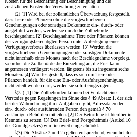
Kosten für die Beschaffung der Bescheinigung und die
zusätzlichen Kosten der Verwahrung zu erstatten.
(2)
[1] Wird bei der zollamtlichen Überwachung festgestellt,
dass Tiere oder Pflanzen ohne die vorgeschriebenen
Genehmigungen oder sonstigen Dokumente ein-, durch- oder
ausgeführt werden, werden sie durch die Zollbehörde
beschlagnahmt.
[2] Beschlagnahmte Tiere oder Pflanzen können
der verfügungsberechtigten Person unter Auferlegung eines
Verfügungsverbotes überlassen werden.
[3] Werden die
vorgeschriebenen Genehmigungen oder sonstigen Dokumente
nicht innerhalb eines Monats nach der Beschlagnahme vorgelegt,
so ordnet die Zollbehörde die Einziehung an; die Frist kann
angemessen verlängert werden, längstens bis zu insgesamt sechs
Monaten.
[4] Wird festgestellt, dass es sich um Tiere oder
Pflanzen handelt, für die eine Ein- oder Ausfuhrgenehmigung
nicht erteilt werden darf, werden sie sofort eingezogen.
3
(2a)
[1] Die Zollbehörden können bei Verdacht eines
Verstoßes gegen Regelungen im Sinne des § 49 Absatz 1, der sich
bei der Wahrnehmung ihrer Aufgaben ergibt, Adressdaten der
ein-, durch- oder ausführenden Person den gemäß § 70
zuständigen Behörden mitteilen.
[2] Der Betroffene ist hierüber in
Kenntnis zu setzen.
[3] Das Brief- und Postgeheimnis (Artikel 10
des Grundgesetzes) wird insoweit eingeschränkt.
4
(3) Die Absätze 2 und 2a gelten entsprechend, wenn bei der