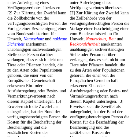
unter Auferlegung eines
unter Auferlegung eines
Verfügungsverbotes überlassen.
Verfügungsverbotes überlassen.
[2] Zur Klärung der Zweifel kann
[2] Zur Klärung der Zweifel kann
die Zollbehörde von der
die Zollbehörde von der
verfügungsberechtigten Person die
verfügungsberechtigten Person die
Vorlage einer Bescheinigung einer
Vorlage einer Bescheinigung einer
vom Bundesministerium für
vom Bundesministerium für
Umwelt,
Naturschutz
und
nukleare
Umwelt,
Naturschutz, Bau
und
Sicherheit
anerkannten
Reaktorsicherheit
anerkannten
unabhängigen sachverständigen
unabhängigen sachverständigen
Stelle oder Person darüber
Stelle oder Person darüber
verlangen, dass es sich nicht um
verlangen, dass es sich nicht um
Tiere oder Pflanzen handelt, die
Tiere oder Pflanzen handelt, die
zu den Arten oder Populationen
zu den Arten oder Populationen
gehören, die einer von der
gehören, die einer von der
Europäischen Gemeinschaft
Europäischen Gemeinschaft
erlassenen Ein- oder
erlassenen Ein- oder
Ausfuhrregelung oder Besitz- und
Ausfuhrregelung oder Besitz- und
Vermarktungsverboten nach
Vermarktungsverboten nach
diesem Kapitel unterliegen. [3]
diesem Kapitel unterliegen. [3]
Erweisen sich die Zweifel als
Erweisen sich die Zweifel als
unbegründet, hat der Bund der
unbegründet, hat der Bund der
verfügungsberechtigten Person die
verfügungsberechtigten Person die
Kosten für die Beschaffung der
Kosten für die Beschaffung der
Bescheinigung und die
Bescheinigung und die
zusätzlichen Kosten der
zusätzlichen Kosten der