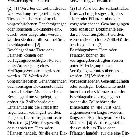
Verwahrung zu erstatten.
Verwahrung zu erstatten.
(2) [1] Wird bei der zollamtlichen
(2) [1] Wird bei der zollamtlichen
Überwachung festgestellt, dass
Überwachung festgestellt, dass
Tiere oder Pflanzen ohne die
Tiere oder Pflanzen ohne die
vorgeschriebenen Genehmigungen
vorgeschriebenen Genehmigungen
oder sonstigen Dokumente ein-,
oder sonstigen Dokumente ein-,
durch- oder ausgeführt werden,
durch- oder ausgeführt werden,
werden sie durch die Zollbehörde
werden sie durch die Zollbehörde
beschlagnahmt. [2]
beschlagnahmt. [2]
Beschlagnahmte Tiere oder
Beschlagnahmte Tiere oder
Pflanzen können der
Pflanzen können der
verfügungsberechtigten Person
verfügungsberechtigten Person
unter Auferlegung eines
unter Auferlegung eines
Verfügungsverbotes überlassen
Verfügungsverbotes überlassen
werden. [3] Werden die
werden. [3] Werden die
vorgeschriebenen Genehmigungen
vorgeschriebenen Genehmigungen
oder sonstigen Dokumente nicht
oder sonstigen Dokumente nicht
innerhalb eines Monats nach der
innerhalb eines Monats nach der
Beschlagnahme vorgelegt, so
Beschlagnahme vorgelegt, so
ordnet die Zollbehörde die
ordnet die Zollbehörde die
Einziehung an; die Frist kann
Einziehung an; die Frist kann
angemessen verlängert werden,
angemessen verlängert werden,
längstens bis zu insgesamt sechs
längstens bis zu insgesamt sechs
Monaten. [4] Wird festgestellt,
Monaten. [4] Wird festgestellt,
dass es sich um Tiere oder
dass es sich um Tiere oder
Pflanzen handelt, für die eine Ein-
Pflanzen handelt, für die eine Ein-