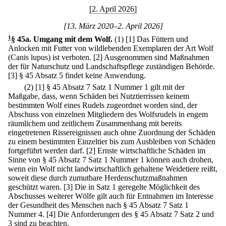
[2. April 2026]
[13. März 2020–2. April 2026]
1
§ 45a
.
Umgang mit dem Wolf.
(1)
[1] Das Füttern und
Anlocken mit Futter von wildlebenden Exemplaren der Art Wolf
(Canis lupus) ist verboten.
[2] Ausgenommen sind Maßnahmen
der für Naturschutz und Landschaftspflege zuständigen Behörde.
[3] § 45 Absatz 5 findet keine Anwendung.
(2)
[1] § 45 Absatz 7 Satz 1 Nummer 1 gilt mit der
Maßgabe, dass, wenn Schäden bei Nutztierrissen keinem
bestimmten Wolf eines Rudels zugeordnet worden sind, der
Abschuss von einzelnen Mitgliedern des Wolfsrudels in engem
räumlichem und zeitlichem Zusammenhang mit bereits
eingetretenen Rissereignissen auch ohne Zuordnung der Schäden
zu einem bestimmten Einzeltier bis zum Ausbleiben von Schäden
fortgeführt werden darf.
[2] Ernste wirtschaftliche Schäden im
Sinne von § 45 Absatz 7 Satz 1 Nummer 1 können auch drohen,
wenn ein Wolf nicht landwirtschaftlich gehaltene Weidetiere reißt,
soweit diese durch zumutbare Herdenschutzmaßnahmen
geschützt waren.
[3] Die in Satz 1 geregelte Möglichkeit des
Abschusses weiterer Wölfe gilt auch für Entnahmen im Interesse
der Gesundheit des Menschen nach § 45 Absatz 7 Satz 1
Nummer 4.
[4] Die Anforderungen des § 45 Absatz 7 Satz 2 und
3 sind zu beachten.