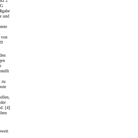
atz 2
WG
ßgabe
ie und
iete
n von
20
 den
gen
n
stellt
n zu
bote
ellen,
 der
d. [4]
iben
oweit