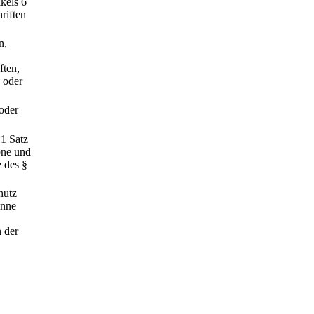
kels 6
riften
n,
ften,
 oder
oder
1 Satz
one und
 des §
hutz
inne
 der