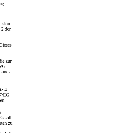
ng.
ission
 2 der
 Dieses
die zur
EWG
 Land-
tz 4
147/EG
ten
n
Es soll
rten zu