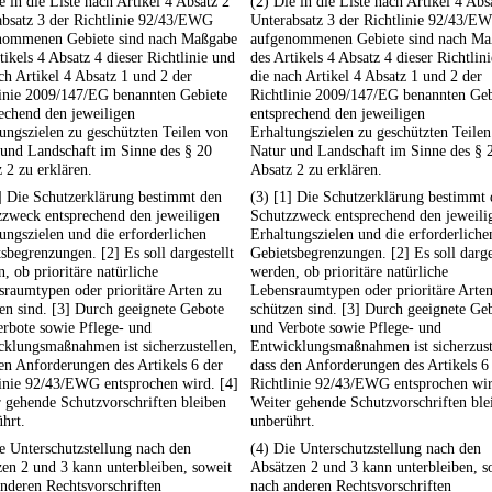
e in die Liste nach Artikel 4 Absatz 2
(2) Die in die Liste nach Artikel 4 Abs
absatz 3 der Richtlinie 92/43/EWG
Unterabsatz 3 der Richtlinie 92/43/E
nommenen Gebiete sind nach Maßgabe
aufgenommenen Gebiete sind nach Ma
tikels 4 Absatz 4 dieser Richtlinie und
des Artikels 4 Absatz 4 dieser Richtlin
ch Artikel 4 Absatz 1 und 2 der
die nach Artikel 4 Absatz 1 und 2 der
linie 2009/147/EG benannten Gebiete
Richtlinie 2009/147/EG benannten Geb
echend den jeweiligen
entsprechend den jeweiligen
ungszielen zu geschützten Teilen von
Erhaltungszielen zu geschützten Teile
 und Landschaft im Sinne des § 20
Natur und Landschaft im Sinne des § 
 2 zu erklären.
Absatz 2 zu erklären.
] Die Schutzerklärung bestimmt den
(3) [1] Die Schutzerklärung bestimmt
zzweck entsprechend den jeweiligen
Schutzzweck entsprechend den jeweili
ungszielen und die erforderlichen
Erhaltungszielen und die erforderliche
sbegrenzungen. [2] Es soll dargestellt
Gebietsbegrenzungen. [2] Es soll darge
, ob prioritäre natürliche
werden, ob prioritäre natürliche
raumtypen oder prioritäre Arten zu
Lebensraumtypen oder prioritäre Arte
en sind. [3] Durch geeignete Gebote
schützen sind. [3] Durch geeignete Ge
rbote sowie Pflege- und
und Verbote sowie Pflege- und
klungsmaßnahmen ist sicherzustellen,
Entwicklungsmaßnahmen ist sicherzust
en Anforderungen des Artikels 6 der
dass den Anforderungen des Artikels 6
linie 92/43/EWG entsprochen wird. [4]
Richtlinie 92/43/EWG entsprochen wir
 gehende Schutzvorschriften bleiben
Weiter gehende Schutzvorschriften ble
hrt.
unberührt.
e Unterschutzstellung nach den
(4) Die Unterschutzstellung nach den
en 2 und 3 kann unterbleiben, soweit
Absätzen 2 und 3 kann unterbleiben, s
nderen Rechtsvorschriften
nach anderen Rechtsvorschriften