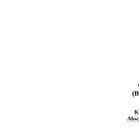
(B
K
Absc