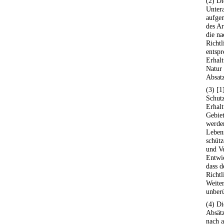
(2) Di
Unter
aufge
des Ar
die na
Richt
entspr
Erhalt
Natur
Absatz
(3) [1
Schut
Erhalt
Gebiet
werden
Lebens
schütz
und Ve
Entwic
dass d
Richt
Weiter
unberü
(4) Di
Absätz
nach a