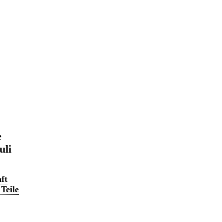
e
uli
ft
Teile