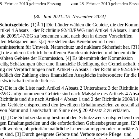
8. Februar 2010 geltenden Fassung.
zum 28. Februar 2010 geltenden Fassu
[30. Juni 2021–15. November 2024]
Schutzgebiete.
(1)
2
[1] Die Länder wählen die Gebiete, die der Komm
rtikel 4 Absatz 1 der Richtlinie 92/43/EWG und Artikel 4 Absatz 1 und
inie 2009/147/EG zu benennen sind, nach den in diesen Vorschriften
ten Maßgaben aus.
3
[2] Sie stellen das Benehmen mit dem
ministerium für Umwelt, Naturschutz und nukleare Sicherheit her.
[3]
igt die anderen fachlich betroffenen Bundesministerien und benennt die
ählten Gebiete der Kommission.
[4] Es übermittelt der Kommission
zeitig Schätzungen über eine finanzielle Beteiligung der Gemeinschaft, 
ung der Verpflichtungen nach Artikel 6 Absatz 1 der Richtlinie 92/43/
ließlich der Zahlung eines finanziellen Ausgleichs insbesondere für die
stwirtschaft erforderlich ist.
(2) Die in die Liste nach Artikel 4 Absatz 2 Unterabsatz 3 der Richtlinie
EWG aufgenommenen Gebiete sind nach Maßgabe des Artikels 4 Absa
 Richtlinie und die nach Artikel 4 Absatz 1 und 2 der Richtlinie 2009/
ten Gebiete entsprechend den jeweiligen Erhaltungszielen zu geschütz
 von Natur und Landschaft im Sinne des § 20 Absatz 2 zu erklären.
3)
[1] Die Schutzerklärung bestimmt den Schutzzweck entsprechend de
igen Erhaltungszielen und die erforderlichen Gebietsbegrenzungen.
[2] 
ellt werden, ob prioritäre natürliche Lebensraumtypen oder prioritäre A
en sind.
[3] Durch geeignete Gebote und Verbote sowie Pflege- und