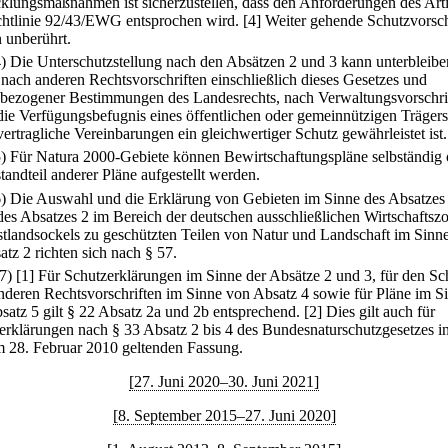
klungsmaßnahmen ist sicherzustellen, dass den Anforderungen des Arti
chtlinie 92/43/EWG entsprochen wird.
[4] Weiter gehende Schutzvorsch
n unberührt.
4) Die Unterschutzstellung nach den Absätzen 2 und 3 kann unterbleibe
 nach anderen Rechtsvorschriften einschließlich dieses Gesetzes und
sbezogener Bestimmungen des Landesrechts, nach Verwaltungsvorschri
die Verfügungsbefugnis eines öffentlichen oder gemeinnützigen Trägers
vertragliche Vereinbarungen ein gleichwertiger Schutz gewährleistet ist.
5) Für Natura 2000-Gebiete können Bewirtschaftungspläne selbständig 
tandteil anderer Pläne aufgestellt werden.
6) Die Auswahl und die Erklärung von Gebieten im Sinne des Absatzes 
des Absatzes 2 im Bereich der deutschen ausschließlichen Wirtschaftsz
stlandsockels zu geschützten Teilen von Natur und Landschaft im Sinne
atz 2 richten sich nach § 57.
(7)
[1] Für Schutzerklärungen im Sinne der Absätze 2 und 3, für den Sc
nderen Rechtsvorschriften im Sinne von Absatz 4 sowie für Pläne im S
satz 5 gilt § 22 Absatz 2a und 2b entsprechend.
[2] Dies gilt auch für
erklärungen nach § 33 Absatz 2 bis 4 des Bundesnaturschutzgesetzes in
m 28. Februar 2010 geltenden Fassung.
[27. Juni 2020–30. Juni 2021]
[8. September 2015–27. Juni 2020]