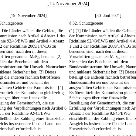
[15. November 2024]
[15. November 2024]
[30. Juni 2021]
Schutzgebiete
§ 32. Schutzgebiete
] Die Länder wählen die Gebiete, die
(1) [1] Die Länder wählen die Gebiete,
mmission nach Artikel 4 Absatz 1 der
der Kommission nach Artikel 4 Absatz
linie 92/43/EWG und Artikel 4 Absatz
Richtlinie 92/43/EWG und Artikel 4 A
2 der Richtlinie 2009/147/EG zu
1 und 2 der Richtlinie 2009/147/EG z
en sind, nach den in diesen
benennen sind, nach den in diesen
riften genannten Maßgaben aus. [2]
Vorschriften genannten Maßgaben aus.
tellen das Benehmen mit dem
Sie stellen das Benehmen mit dem
sministerium für Umwelt, Naturschutz
Bundesministerium für Umwelt, Natur
kleare Sicherheit her. [3] Dieses
und nukleare Sicherheit her. [3] Dieses
igt die anderen fachlich betroffenen
beteiligt die anderen fachlich betroffe
ministerien und benennt die
Bundesministerien und benennt die
wählten Gebiete der Kommission. [4]
ausgewählten Gebiete der Kommission.
rmittelt der Kommission gleichzeitig
Es übermittelt der Kommission gleichz
ungen über eine finanzielle
Schätzungen über eine finanzielle
igung der Gemeinschaft, die zur
Beteiligung der Gemeinschaft, die zur
ung der Verpflichtungen nach Artikel 6
Erfüllung der Verpflichtungen nach Ar
z 1 der Richtlinie 92/43/EWG
Absatz 1 der Richtlinie 92/43/EWG
ließlich der Zahlung eines finanziellen
einschließlich der Zahlung eines finanz
ichs insbesondere für die Land- und
Ausgleichs insbesondere für die Land-
irtschaft erforderlich ist.
Forstwirtschaft erforderlich ist.