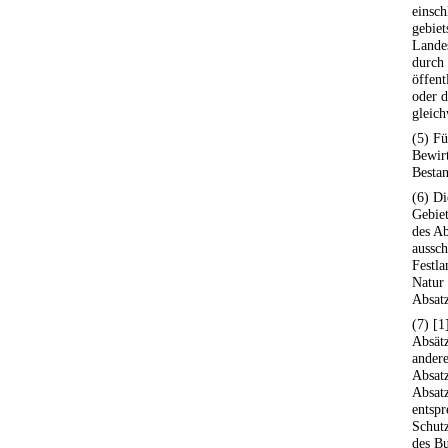
einsch
gebie
Landes
durch 
öffent
oder d
gleich
(5) F
Bewirt
Bestan
(6) D
Gebiet
des Ab
aussch
Festla
Natur
Absatz
(7) [1
Absätz
andere
Absatz
Absatz
entspr
Schutz
des Bu