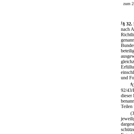
zum 2
1
§ 32
.
nach A
Richtl
genann
Bundes
beteil
ausgew
gleich
Erfüll
einsch
und For
4
92/43/
dieser
benann
Teilen
(
jeweil
dargest
schütz