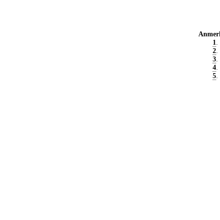
Anmer
1
.
2
.
3
.
4
.
5
.