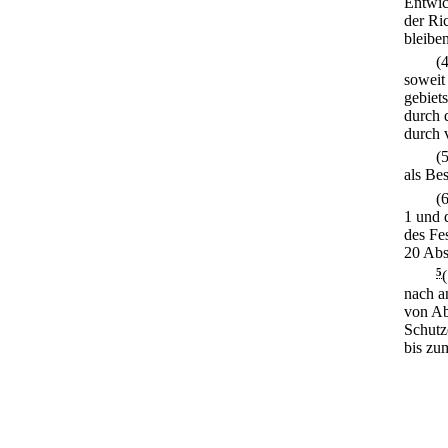
Entwic
der Ri
bleibe
(
soweit
gebiet
durch 
durch 
(
als Bes
(
1 und 
des Fe
20 Abs
5
nach a
von Ab
Schutz
bis zu