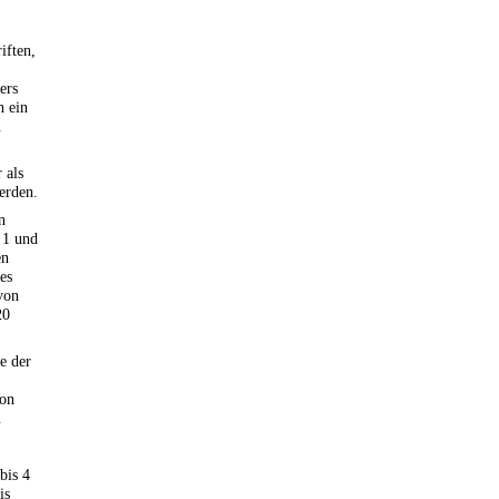
iften,
ers
n ein
.
 als
werden.
n
 1 und
en
es
von
20
e der
von
n
bis 4
is