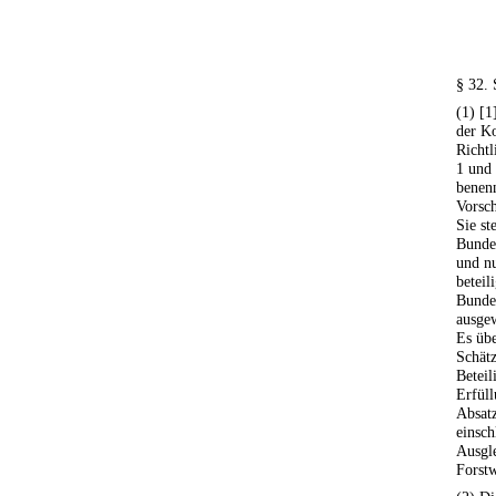
§ 32. 
(1) [1
der Ko
Richt
1 und 
benenn
Vorsch
Sie s
Bunde
und nu
beteil
Bundes
ausge
Es übe
Schätz
Beteil
Erfüll
Absat
einsch
Ausgle
Forstw