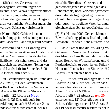
ließlich dieses Gesetzes und
einschließlich dieses Gesetzes und
tsbezogener Bestimmungen des
gebietsbezogener Bestimmungen des
rechts, nach Verwaltungsvorschriften,
Landesrechts, nach Verwaltungsvorschr
die Verfügungsbefugnis eines
durch die Verfügungsbefugnis eines
lichen oder gemeinnützigen Trägers
öffentlichen oder gemeinnützigen Träg
urch vertragliche Vereinbarungen ein
oder durch vertragliche Vereinbarunge
wertiger Schutz gewährleistet ist.
gleichwertiger Schutz gewährleistet ist
ür Natura 2000-Gebiete können
(5) Für Natura 2000-Gebiete können
schaftungspläne selbständig oder als
Bewirtschaftungspläne selbständig oder
dteil anderer Pläne aufgestellt werden.
Bestandteil anderer Pläne aufgestellt 
ie Auswahl und die Erklärung von
(6) Die Auswahl und die Erklärung vo
en im Sinne des Absatzes 1 Satz 1 und
Gebieten im Sinne des Absatzes 1 Satz
satzes 2 im Bereich der deutschen
des Absatzes 2 im Bereich der deutsch
ließlichen Wirtschaftszone und des
ausschließlichen Wirtschaftszone und d
ndsockels zu geschützten Teilen von
Festlandsockels zu geschützten Teilen 
 und Landschaft im Sinne des § 20
Natur und Landschaft im Sinne des § 
 2 richten sich nach § 57.
Absatz 2 richten sich nach § 57.
] Für Schutzerklärungen im Sinne der
(7) [1] Für Schutzerklärungen im Sinn
e 2 und 3, für den Schutz nach
Absätze 2 und 3, für den Schutz nach
n Rechtsvorschriften im Sinne von
anderen Rechtsvorschriften im Sinne 
 4 sowie für Pläne im Sinne von
Absatz 4 sowie für Pläne im Sinne vo
 5 gilt § 22 Absatz 2a
bis 2c
Absatz 5 gilt § 22 Absatz 2a
und 2b
echend. [2] Dies gilt auch für
entsprechend. [2] Dies gilt auch für
erklärungen nach § 33 Absatz 2 bis 4
Schutzerklärungen nach § 33 Absatz 2 
ndesnaturschutzgesetzes in der bis
des Bundesnaturschutzgesetzes in der b