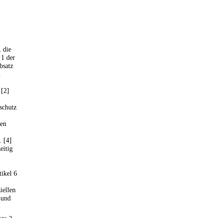
 die
 1 der
bsatz
u
 [2]
schutz
nen
 [4]
eitig
tikel 6
iellen
 und