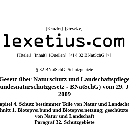
[
Kanzlei
] [
Gesetze
]
[
Titelei
] [
Inhalt
] [
Quellen
]
[
<
]
§ 32 BNatSchG
[
>
]
§ 32 BNatSchG. Schutzgebiete
Gesetz über Naturschutz und Landschaftspfleg
undesnaturschutzgesetz - BNatSchG) vom 29. J
2009
apitel 4. Schutz bestimmter Teile von Natur und Landscha
hnitt 1. Biotopverbund und Biotopvernetzung; geschützte 
von Natur und Landschaft
Paragraf 32. Schutzgebiete