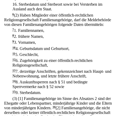
16.
Sterbedatum und Sterbeort sowie bei Versterben im
Ausland auch den Staat.
6
(2) Haben Mitglieder einer öffentlich-rechtlichen
Religionsgesellschaft Familienangehörige, darf die Meldebehörde
von diesen Familienangehörigen folgende Daten übermitteln:
7
1.
Familiennamen,
8
2.
frühere Namen,
9
3.
Vornamen,
10
4.
Geburtsdatum und Geburtsort,
11
5.
Geschlecht,
12
6.
Zugehörigkeit zu einer öffentlich-rechtlichen
Religionsgesellschaft,
13
7.
derzeitige Anschriften, gekennzeichnet nach Haupt- und
Nebenwohnung, und letzte frühere Anschrift,
14
8.
Auskunftssperren nach § 51 und bedingte
Sperrvermerke nach § 52 sowie
15
9.
Sterbedatum.
(3)
[1] Familienangehörige im Sinne des Absatzes 2 sind der
Ehegatte oder Lebenspartner, minderjährige Kinder und die Eltern
von minderjährigen Kindern.
16
[2] Familienangehörige, die nicht
derselben oder keiner öffentlich-rechtlichen Religionsgesellschaft