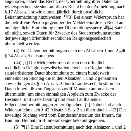
angehören, haben das Recht, der Übermittlung ihrer Daten zu
widersprechen; sie sind auf dieses Recht bei der Anmeldung nach
§ 17 Absatz 1 sowie einmal jährlich durch ortsübliche
Bekanntmachung hinzuweisen.
17
[3] Bei einem Widerspruch hat
die betroffene Person gegenüber der Meldebehörde ein Recht auf
unentgeltliche Einrichtung einer Übermittlungssperre.
18
[4] Satz 2
gilt nicht, soweit Daten für Zwecke des Steuererhebungsrechts
der jeweiligen öffentlich-rechtlichen Religionsgesellschaft
übermittelt werden.
(4) Für Datenübermittlungen nach den Absätzen 1 und 2 gilt
§ 34 Absatz 5 entsprechend.
(4a)
[1] Die Meldebehörden dürfen den öffentlich-
rechtlichen Religionsgesellschaften jeweils zu Beginn einer
standardisierten Datenübermittlung zu einem bundesweit
einheitlichen Stichtag die in den Absätzen 1 und 2 genannten
sowie die gemäß § 55 Absatz 2 durch Landesrecht bestimmten
Daten innerhalb von längstens zwölf Monaten automatisiert
übermitteln, um einen einmaligen Abgleich zum Zwecke der
Bestands- und Ersterfassung und darauf aufbauende
Folgedatenübermittlungen zu ermöglichen.
[2] Dabei sind auch
Widersprüche nach § 42 Absatz 3 Satz 2 zu übermitteln.
19
[3] Der
jeweilige Stichtag wird vom Bundesministerium des Innern, für
Bau und Heimat im Bundesanzeiger bekannt gegeben.
(5)
20
[1] Eine Datenübermittlung nach den Absätzen 1 und 2