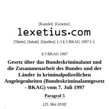
[
Kanzlei
] [
Gesetze
]
[
Titelei
] [
Inhalt
] [
Quellen
]
[
<
]
§ 5 BKAG 1997
[
>
]
§ 5 BKAG 1997
Gesetz über das Bundeskriminalamt und
die Zusammenarbeit des Bundes und der
Länder in kriminalpolizeilichen
Angelegenheiten (Bundeskriminalamtgesetz
- BKAG) vom 7. Juli 1997
Paragraf 5
[25. Mai 2018]