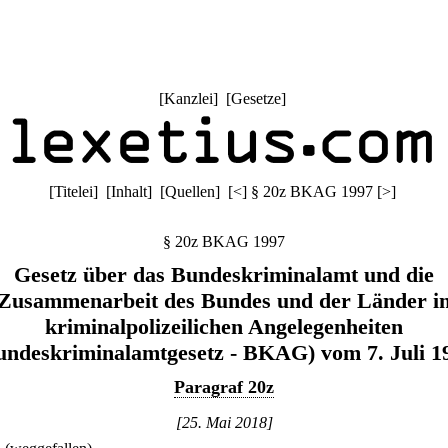
[
Kanzlei
] [
Gesetze
]
[
Titelei
] [
Inhalt
] [
Quellen
]
[
<
]
§ 20z BKAG 1997
[
>
]
§ 20z BKAG 1997
Gesetz über das Bundeskriminalamt und die
Zusammenarbeit des Bundes und der Länder i
kriminalpolizeilichen Angelegenheiten
undeskriminalamtgesetz - BKAG) vom 7. Juli 1
Paragraf 20z
[25. Mai 2018]