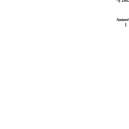
§ 20z
Anmer
1
.