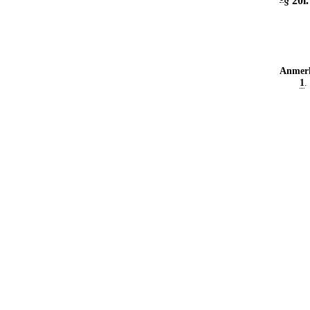
§ 20l
.
Anmer
1
.