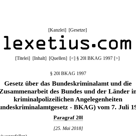
[
Kanzlei
] [
Gesetze
]
[
Titelei
] [
Inhalt
] [
Quellen
]
[
<
]
§ 20l BKAG 1997
[
>
]
§ 20l BKAG 1997
Gesetz über das Bundeskriminalamt und die
Zusammenarbeit des Bundes und der Länder i
kriminalpolizeilichen Angelegenheiten
undeskriminalamtgesetz - BKAG) vom 7. Juli 1
Paragraf 20l
[25. Mai 2018]