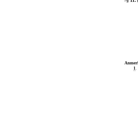
§ 11
.
Anmer
1
.