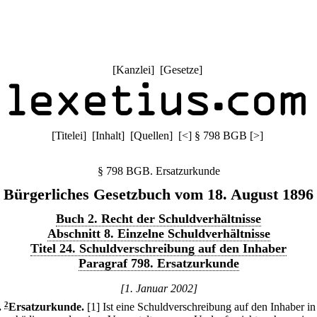
[
Kanzlei
] [
Gesetze
]
[
Titelei
] [
Inhalt
] [
Quellen
]
[
<
]
§ 798 BGB
[
>
]
§ 798 BGB. Ersatzurkunde
Bürgerliches Gesetzbuch vom 18. August 1896
Buch 2. Recht der Schuldverhältnisse
Abschnitt 8. Einzelne Schuldverhältnisse
Titel 24. Schuldverschreibung auf den Inhaber
Paragraf 798. Ersatzurkunde
[1. Januar 2002]
.
2
Ersatzurkunde.
[1] Ist eine Schuldverschreibung auf den Inhaber in