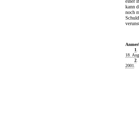
einer 
kann d
noch m
Schuld
verunst
Anmer
1
.
18. Aug
2
.
2001
.