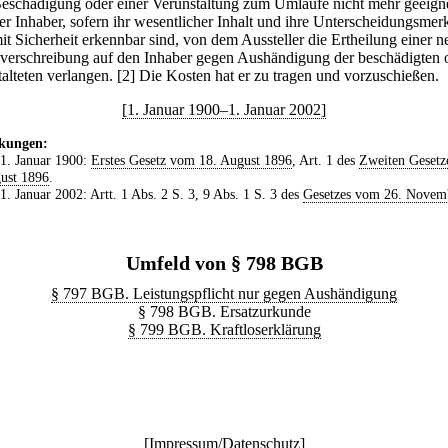
Beschädigung oder einer Verunstaltung zum Umlaufe nicht mehr geeigne
er Inhaber, sofern ihr wesentlicher Inhalt und ihre Unterscheidungsme
it Sicherheit erkennbar sind, von dem Aussteller die Ertheilung einer 
verschreibung auf den Inhaber gegen Aushändigung der beschädigten 
alteten verlangen.
[2] Die Kosten hat er zu tragen und vorzuschießen.
[1. Januar 1900–1. Januar 2002]
kungen:
 1. Januar 1900:
Erstes Gesetz vom 18. August 1896
, Art. 1 des
Zweiten Gesetz
ust 1896
.
 1. Januar 2002: Artt. 1 Abs. 2 S. 3, 9 Abs. 1 S. 3 des
Gesetzes vom 26. Novem
Umfeld von § 798 BGB
§ 797 BGB. Leistungspflicht nur gegen Aushändigung
§ 798 BGB. Ersatzurkunde
§ 799 BGB. Kraftloserklärung
[
Impressum/Datenschutz
]