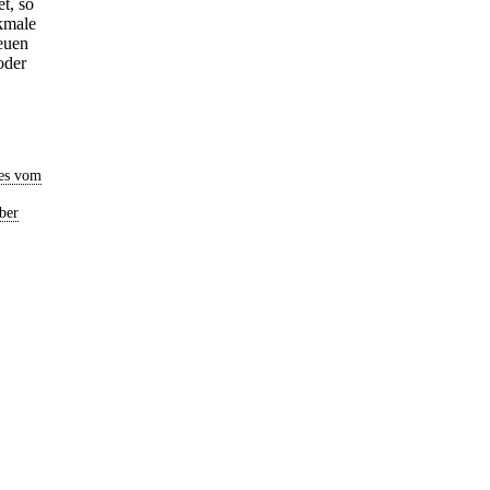
t, so
rkmale
neuen
oder
es vom
ber