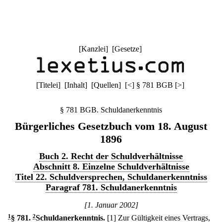
[
Kanzlei
] [
Gesetze
]
[
Titelei
] [
Inhalt
] [
Quellen
]
[
<
]
§ 781 BGB
[
>
]
§ 781 BGB. Schuldanerkenntnis
Bürgerliches Gesetzbuch vom 18. August
1896
Buch 2. Recht der Schuldverhältnisse
Abschnitt 8. Einzelne Schuldverhältnisse
Titel 22. Schuldversprechen, Schuldanerkenntniss
Paragraf 781. Schuldanerkenntnis
[1. Januar 2002]
1
§ 781
.
2
Schuldanerkenntnis.
[1] Zur Gültigkeit eines Vertrags,