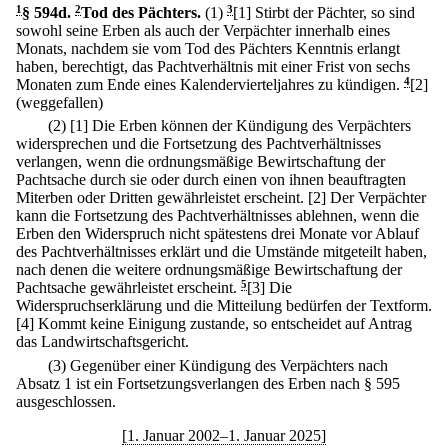
1
§ 594d
.
2
Tod des Pächters.
(1)
3
[1] Stirbt der Pächter, so sind
sowohl seine Erben als auch der Verpächter innerhalb eines
Monats, nachdem sie vom Tod des Pächters Kenntnis erlangt
haben, berechtigt, das Pachtverhältnis mit einer Frist von sechs
Monaten zum Ende eines Kalendervierteljahres zu kündigen.
4
[2]
(weggefallen)
(2)
[1] Die Erben können der Kündigung des Verpächters
widersprechen und die Fortsetzung des Pachtverhältnisses
verlangen, wenn die ordnungsmäßige Bewirtschaftung der
Pachtsache durch sie oder durch einen von ihnen beauftragten
Miterben oder Dritten gewährleistet erscheint.
[2] Der Verpächter
kann die Fortsetzung des Pachtverhältnisses ablehnen, wenn die
Erben den Widerspruch nicht spätestens drei Monate vor Ablauf
des Pachtverhältnisses erklärt und die Umstände mitgeteilt haben,
nach denen die weitere ordnungsmäßige Bewirtschaftung der
Pachtsache gewährleistet erscheint.
5
[3] Die
Widerspruchserklärung und die Mitteilung bedürfen der Textform.
[4] Kommt keine Einigung zustande, so entscheidet auf Antrag
das Landwirtschaftsgericht.
(3) Gegenüber einer Kündigung des Verpächters nach
Absatz 1 ist ein Fortsetzungsverlangen des Erben nach § 595
ausgeschlossen.
[1. Januar 2002–1. Januar 2025]