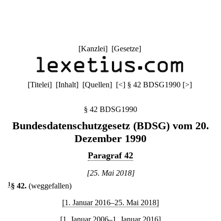
[
Kanzlei
] [
Gesetze
]
[
Titelei
] [
Inhalt
] [
Quellen
]
[
<
]
§ 42 BDSG1990
[
>
]
§ 42 BDSG1990
Bundesdatenschutzgesetz (BDSG) vom 20.
Dezember 1990
Paragraf 42
[25. Mai 2018]
1
§ 42
.
(weggefallen)
[1. Januar 2016–25. Mai 2018]
[1. Januar 2006–1. Januar 2016]