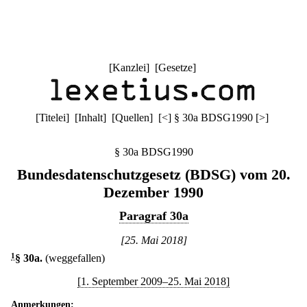
[
Kanzlei
] [
Gesetze
]
[
Titelei
] [
Inhalt
] [
Quellen
]
[
<
]
§ 30a BDSG1990
[
>
]
§ 30a BDSG1990
Bundesdatenschutzgesetz (BDSG) vom 20.
Dezember 1990
Paragraf 30a
[25. Mai 2018]
1
§ 30a
.
(weggefallen)
[1. September 2009–25. Mai 2018]
Anmerkungen: