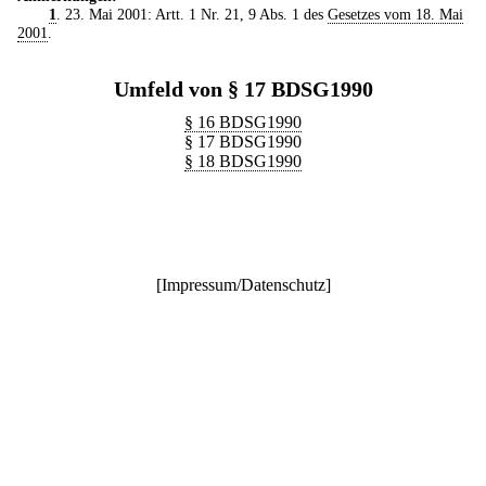
1
. 23. Mai 2001: Artt. 1 Nr. 21, 9 Abs. 1 des
Gesetzes vom 18. Mai
2001
.
Umfeld von § 17 BDSG1990
§ 16 BDSG1990
§ 17 BDSG1990
§ 18 BDSG1990
[
Impressum/Datenschutz
]