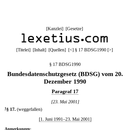
[
Kanzlei
] [
Gesetze
]
[
Titelei
] [
Inhalt
] [
Quellen
]
[
<
]
§ 17 BDSG1990
[
>
]
§ 17 BDSG1990
Bundesdatenschutzgesetz (BDSG) vom 20.
Dezember 1990
Paragraf 17
[23. Mai 2001]
1
§ 17
.
(weggefallen)
[1. Juni 1991–23. Mai 2001]
Anmerkungen: