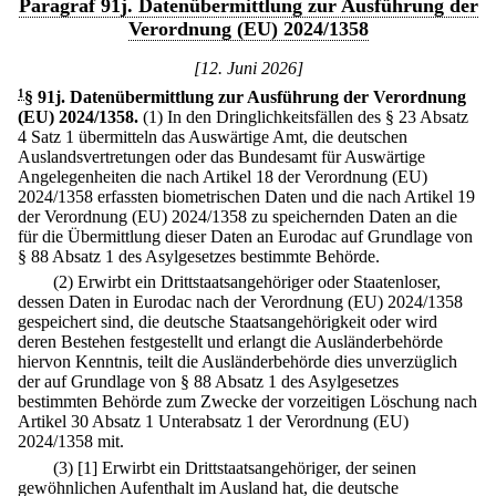
Paragraf 91j. Datenübermittlung zur Ausführung der
Verordnung (EU) 2024/1358
[12. Juni 2026]
1
§ 91j
.
Datenübermittlung zur Ausführung der Verordnung
(EU) 2024/1358.
(1) In den Dringlichkeitsfällen des § 23 Absatz
4 Satz 1 übermitteln das Auswärtige Amt, die deutschen
Auslandsvertretungen oder das Bundesamt für Auswärtige
Angelegenheiten die nach Artikel 18 der Verordnung (EU)
2024/1358 erfassten biometrischen Daten und die nach Artikel 19
der Verordnung (EU) 2024/1358 zu speichernden Daten an die
für die Übermittlung dieser Daten an Eurodac auf Grundlage von
§ 88 Absatz 1 des Asylgesetzes bestimmte Behörde.
(2) Erwirbt ein Drittstaatsangehöriger oder Staatenloser,
dessen Daten in Eurodac nach der Verordnung (EU) 2024/1358
gespeichert sind, die deutsche Staatsangehörigkeit oder wird
deren Bestehen festgestellt und erlangt die Ausländerbehörde
hiervon Kenntnis, teilt die Ausländerbehörde dies unverzüglich
der auf Grundlage von § 88 Absatz 1 des Asylgesetzes
bestimmten Behörde zum Zwecke der vorzeitigen Löschung nach
Artikel 30 Absatz 1 Unterabsatz 1 der Verordnung (EU)
2024/1358 mit.
(3)
[1] Erwirbt ein Drittstaatsangehöriger, der seinen
gewöhnlichen Aufenthalt im Ausland hat, die deutsche