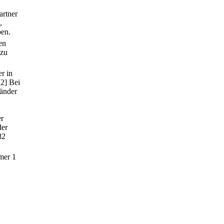
artner
,
ben.
en
 zu
r in
[2] Bei
länder
er
der
82
mer 1