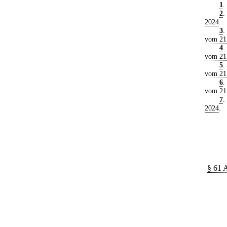
1
.
2
.
2024
.
3
.
vom 21
4
.
vom 21
5
.
vom 21
6
.
vom 21
7
.
2024
.
§ 61 