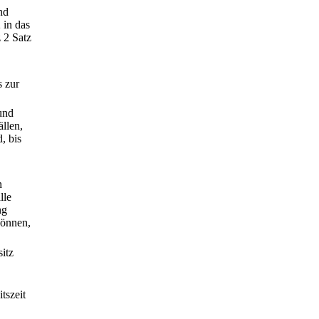
nd
 in das
 2 Satz
s zur
und
llen,
, bis
n
lle
ng
können,
itz
tszeit