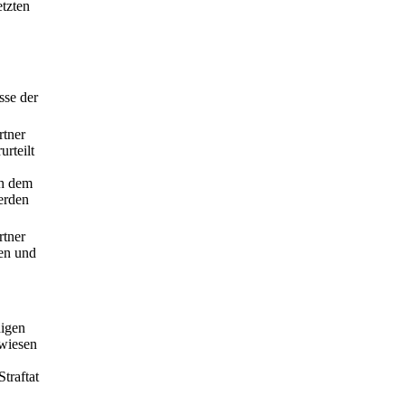
etzten
sse der
rtner
rteilt
ch dem
erden
rtner
ben und
digen
ewiesen
traftat