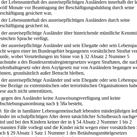
.
der Lebensunterhalt des ausreisepflichtigen Ausländers innerhalb der l
wölf Monate vor Beantragung der Beschäftigungsduldung durch seine
eschäftigung gesichert war,
.
der Lebensunterhalt des ausreisepflichtigen Ausländers durch seine
eschäftigung gesichert ist,
.
der ausreisepflichtige Ausländer über hinreichende mündliche Kenntni
eutschen Sprache verfügt,
.
der ausreisepflichtige Ausländer und sein Ehegatte oder sein Lebenspa
icht wegen einer im Bundesgebiet begangenen vorsätzlichen Straftat veru
urde, wobei Verurteilungen im Sinne von § 32 Absatz 2 Nummer 5
uchstabe a des Bundeszentralregistergesetzes wegen Straftaten, die na
ufenthaltsgesetz oder dem Asylgesetz nur von Ausländern begangen w
önnen, grundsätzlich außer Betracht bleiben,
.
der ausreisepflichtige Ausländer und sein Ehegatte oder sein Lebenspa
eine Bezüge zu extremistischen oder terroristischen Organisationen ha
iese auch nicht unterstützen,
.
gegen den Ausländer keine Ausweisungsverfügung und keine
bschiebungsanordnung nach § 58a besteht,
0.
für die in familiärer Lebensgemeinschaft lebenden minderjährigen le
inder im schulpflichtigen Alter deren tatsächlicher Schulbesuch nachg
ird und bei den Kindern keiner der in § 54 Absatz 2 Nummer 1 bis 2
enannten Fälle vorliegt und die Kinder nicht wegen einer vorsätzlichen S
ach § 29 Absatz 1 Satz 1 Nummer 1 des Betäubungsmittelgesetzes