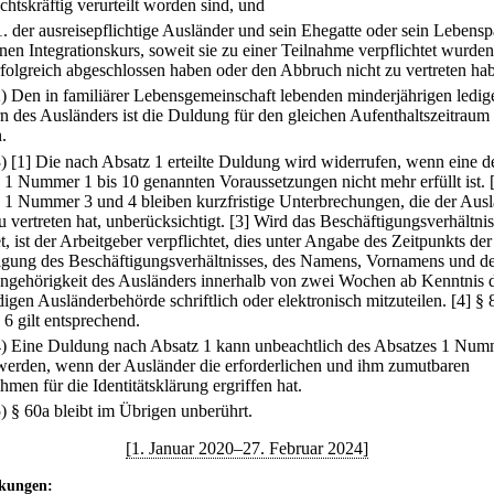
echtskräftig verurteilt worden sind, und
1.
der ausreisepflichtige Ausländer und sein Ehegatte oder sein Lebensp
inen Integrationskurs, soweit sie zu einer Teilnahme verpflichtet wurden
rfolgreich abgeschlossen haben oder den Abbruch nicht zu vertreten ha
2) Den in familiärer Lebensgemeinschaft lebenden minderjährigen ledig
n des Ausländers ist die Duldung für den gleichen Aufenthaltszeitraum
n.
3)
[1] Die nach Absatz 1 erteilte Duldung wird widerrufen, wenn eine de
 1 Nummer 1 bis 10 genannten Voraussetzungen nicht mehr erfüllt ist.
 1 Nummer 3 und 4 bleiben kurzfristige Unterbrechungen, die der Aus
u vertreten hat, unberücksichtigt.
[3] Wird das Beschäftigungsverhältnis
, ist der Arbeitgeber verpflichtet, dies unter Angabe des Zeitpunkts der
gung des Beschäftigungsverhältnisses, des Namens, Vornamens und d
angehörigkeit des Ausländers innerhalb von zwei Wochen ab Kenntnis 
digen Ausländerbehörde schriftlich oder elektronisch mitzuteilen.
[4] § 
 6 gilt entsprechend.
4) Eine Duldung nach Absatz 1 kann unbeachtlich des Absatzes 1 Num
t werden, wenn der Ausländer die erforderlichen und ihm zumutbaren
men für die Identitätsklärung ergriffen hat.
5) § 60a bleibt im Übrigen unberührt.
[1. Januar 2020–27. Februar 2024]
kungen: