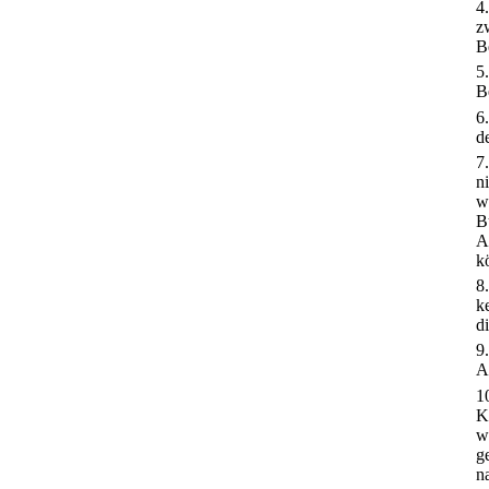
4
z
B
5
B
6
d
7
n
w
B
A
k
8
k
d
9
A
1
K
w
g
n