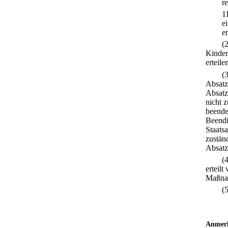
r
1
e
e
(
Kinder
erteile
(
Absatz
Absatz
nicht z
beendet
Beendi
Staats
zustän
Absatz
(
erteil
Maßnah
(
Anmer