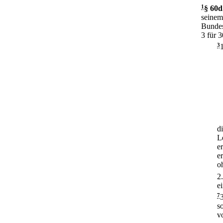
1
§ 60d
seinem
Bundes
3 für 
3
d
L
e
e
o
2
e
7
s
v