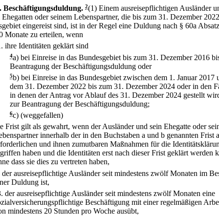
.
Beschäftigungsduldung.
2
(1) Einem ausreisepflichtigen Ausländer u
 Ehegatten oder seinem Lebenspartner, die bis zum 31. Dezember 2022
gebiet eingereist sind, ist in der Regel eine Duldung nach § 60a Absatz
30 Monate zu erteilen, wenn
1.
ihre Identitäten geklärt sind
4
a)
bei Einreise in das Bundesgebiet bis zum 31. Dezember 2016 bi
Beantragung der Beschäftigungsduldung oder
5
b)
bei Einreise in das Bundesgebiet zwischen dem 1. Januar 2017 
dem 31. Dezember 2022 bis zum 31. Dezember 2024 oder in den Fä
in denen der Antrag vor Ablauf des 31. Dezember 2024 gestellt wird
zur Beantragung der Beschäftigungsduldung;
6
c)
(weggefallen)
ie Frist gilt als gewahrt, wenn der Ausländer und sein Ehegatte oder sei
ebenspartner innerhalb der in den Buchstaben a und b genannten Frist a
rforderlichen und ihnen zumutbaren Maßnahmen für die Identitätskläru
rgriffen haben und die Identitäten erst nach dieser Frist geklärt werden 
hne dass sie dies zu vertreten haben,
.
der ausreisepflichtige Ausländer seit mindestens zwölf Monaten im Bes
iner Duldung ist,
3.
der ausreisepflichtige Ausländer seit mindestens zwölf Monaten eine
ozialversicherungspflichtige Beschäftigung mit einer regelmäßigen Arbei
on mindestens 20 Stunden pro Woche ausübt,