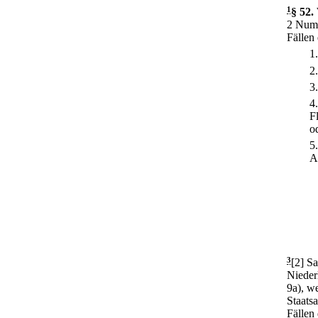
1
§ 52
.
2 Numm
Fällen
1
2
3
4
F
o
5
Ab
3
[2] S
Nieder
9a), w
Staatsa
Fällen