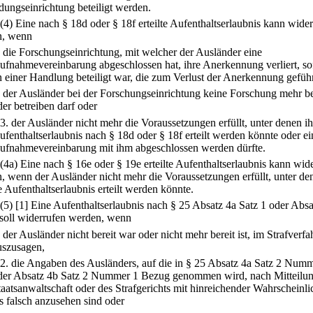
dungseinrichtung beteiligt werden.
(4) Eine nach § 18d oder § 18f erteilte Aufenthaltserlaubnis kann wide
n, wenn
.
die Forschungseinrichtung, mit welcher der Ausländer eine
ufnahmevereinbarung abgeschlossen hat, ihre Anerkennung verliert, so
n einer Handlung beteiligt war, die zum Verlust der Anerkennung geführ
.
der Ausländer bei der Forschungseinrichtung keine Forschung mehr be
der betreiben darf oder
3.
der Ausländer nicht mehr die Voraussetzungen erfüllt, unter denen i
ufenthaltserlaubnis nach § 18d oder § 18f erteilt werden könnte oder ei
ufnahmevereinbarung mit ihm abgeschlossen werden dürfte.
(4a) Eine nach § 16e oder § 19e erteilte Aufenthaltserlaubnis kann wid
, wenn der Ausländer nicht mehr die Voraussetzungen erfüllt, unter de
e Aufenthaltserlaubnis erteilt werden könnte.
(5)
[1] Eine Aufenthaltserlaubnis nach § 25 Absatz 4a Satz 1 oder Absa
 soll widerrufen werden, wenn
.
der Ausländer nicht bereit war oder nicht mehr bereit ist, im Strafverfa
uszusagen,
2.
die Angaben des Ausländers, auf die in § 25 Absatz 4a Satz 2 Num
der Absatz 4b Satz 2 Nummer 1 Bezug genommen wird, nach Mitteilun
taatsanwaltschaft oder des Strafgerichts mit hinreichender Wahrscheinli
ls falsch anzusehen sind oder