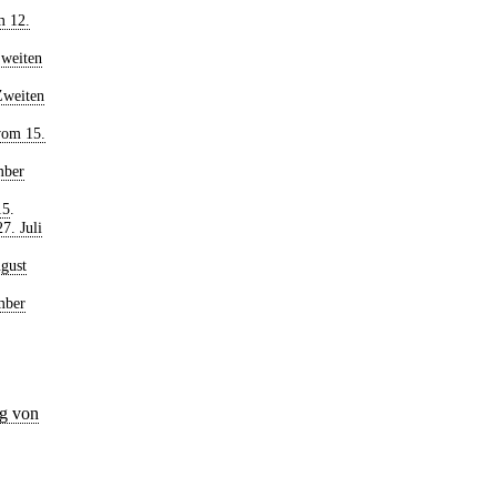
m 12.
weiten
Zweiten
vom 15.
mber
15
.
7. Juli
gust
mber
ng von