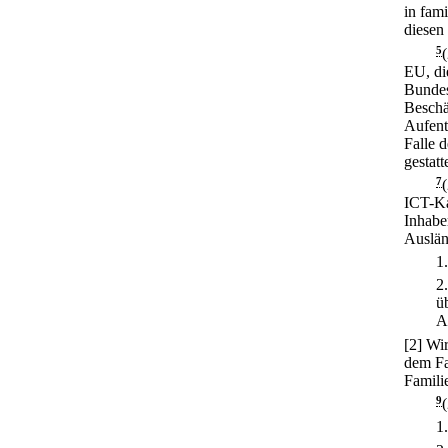
in fam
diesen 
5
EU, di
Bundes
Beschä
Aufent
Falle 
gestatt
7
ICT-Ka
Inhabe
Auslän
1
2
ü
A
[2] Wi
dem Fa
Famili
9
1