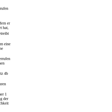
rrufen
fern er
t hat,
treibt
hm eine
ne
errufen
nen
tz 4b
hren
mer 1
g der
chkeit