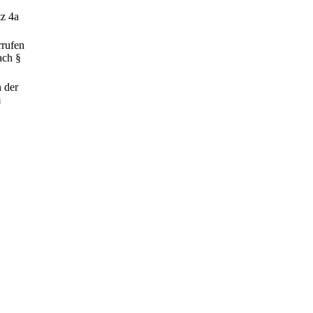
tz 4a
rrufen
ach §
n der
m