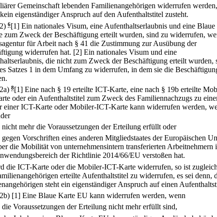
iliärer Gemeinschaft lebenden Familienangehörigen widerrufen werden
kein eigenständiger Anspruch auf den Aufenthaltstitel zusteht.
(2)
6
[1] Ein nationales Visum, eine Aufenthaltserlaubnis und eine Blaue
e zum Zweck der Beschäftigung erteilt wurden, sind zu widerrufen, we
agentur für Arbeit nach § 41 die Zustimmung zur Ausübung der
ftigung widerrufen hat.
[2] Ein nationales Visum und eine
haltserlaubnis, die nicht zum Zweck der Beschäftigung erteilt wurden, 
des Satzes 1 in dem Umfang zu widerrufen, in dem sie die Beschäftigun
en.
(2a)
8
[1] Eine nach § 19 erteilte ICT-Karte, eine nach § 19b erteilte Mob
rte oder ein Aufenthaltstitel zum Zweck des Familiennachzugs zu ein
r einer ICT-Karte oder Mobiler-ICT-Karte kann widerrufen werden, w
der
.
nicht mehr die Voraussetzungen der Erteilung erfüllt oder
.
gegen Vorschriften eines anderen Mitgliedstaates der Europäischen U
ber die Mobilität von unternehmensintern transferierten Arbeitnehmern 
nwendungsbereich der Richtlinie 2014/66/EU verstoßen hat.
rd die ICT-Karte oder die Mobiler-ICT-Karte widerrufen, so ist zugleic
milienangehörigen erteilte Aufenthaltstitel zu widerrufen, es sei denn,
enangehörigen steht ein eigenständiger Anspruch auf einen Aufenthaltsti
(2b)
[1] Eine Blaue Karte EU kann widerrufen werden, wenn
.
die Voraussetzungen der Erteilung nicht mehr erfüllt sind,