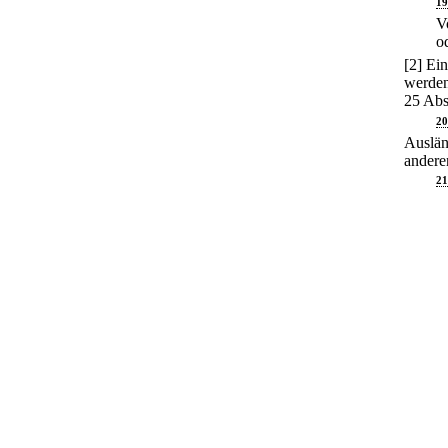
19
V
o
[2] Ei
werden
25 Abs
20
Ausländ
andere
21