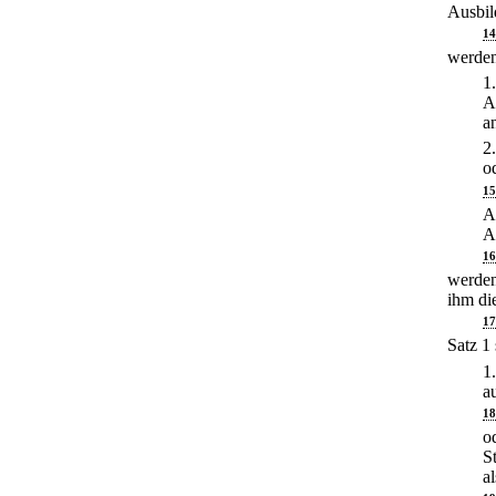
Ausbil
14
werde
1
A
a
2
o
15
A
A
16
werden
ihm di
17
Satz 1
1
a
18
o
S
a