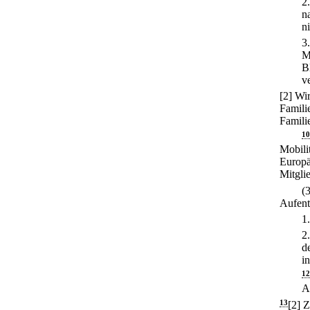
2
n
n
3
M
B
v
[2] Wi
Familie
Famili
10
Mobili
Europä
Mitglie
(
Aufent
1
2
d
i
12
A
13
[2] 