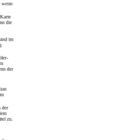
, wenn
 Karte
nn die
sind im
g
iler-
em
enn der
nion
im
h der
 dem
tel zu.