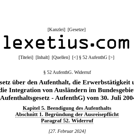
[
Kanzlei
] [
Gesetze
]
[
Titelei
] [
Inhalt
] [
Quellen
]
[
<
]
§ 52 AufenthG
[
>
]
§ 52 AufenthG. Widerruf
setz über den Aufenthalt, die Erwerbstätigkeit 
die Integration von Ausländern im Bundesgebie
(Aufenthaltsgesetz - AufenthG) vom 30. Juli 200
Kapitel 5. Beendigung des Aufenthalts
Abschnitt 1. Begründung der Ausreisepflicht
Paragraf 52. Widerruf
[27. Februar 2024]