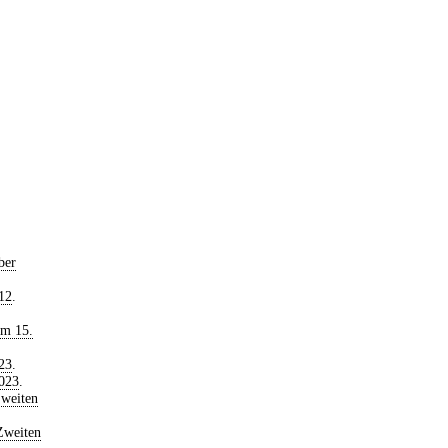
ber
12
.
om 15.
23
.
2023
.
weiten
Zweiten