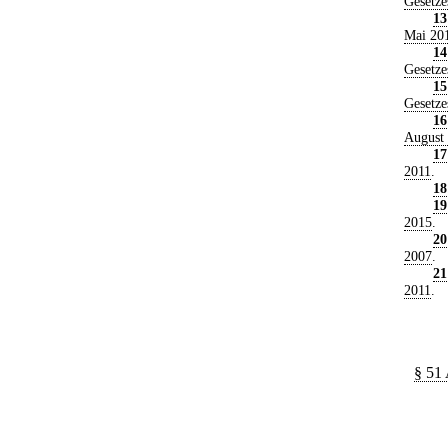
Gesetze
13
Mai 20
14
Gesetze
15
Gesetze
16
August
17
2011
.
18
19
2015
.
20
2007
.
21
2011
.
§ 51 