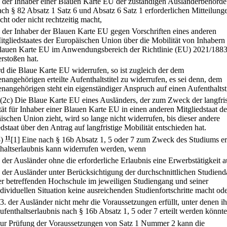
.
der Inhaber einer Blauen Karte EU der zuständigen Ausländerbehörde
ach § 82 Absatz 1 Satz 6 und Absatz 6 Satz 1 erforderlichen Mitteilung
icht oder nicht rechtzeitig macht,
.
der Inhaber der Blauen Karte EU gegen Vorschriften eines anderen
itgliedstaates der Europäischen Union über die Mobilität von Inhabern 
lauen Karte EU im Anwendungsbereich der Richtlinie (EU) 2021/188
erstoßen hat.
rd die Blaue Karte EU widerrufen, so ist zugleich der dem
nangehörigen erteilte Aufenthaltstitel zu widerrufen, es sei denn, dem
enangehörigen steht ein eigenständiger Anspruch auf einen Aufenthaltsti
(2c) Die Blaue Karte EU eines Ausländers, der zum Zweck der langfri
tät für Inhaber einer Blauen Karte EU in einen anderen Mitgliedstaat de
ischen Union zieht, wird so lange nicht widerrufen, bis dieser andere
dstaat über den Antrag auf langfristige Mobilität entschieden hat.
3)
11
[1] Eine nach § 16b Absatz 1, 5 oder 7 zum Zweck des Studiums ert
haltserlaubnis kann widerrufen werden, wenn
.
der Ausländer ohne die erforderliche Erlaubnis eine Erwerbstätigkeit a
.
der Ausländer unter Berücksichtigung der durchschnittlichen Studiend
er betreffenden Hochschule im jeweiligen Studiengang und seiner
ndividuellen Situation keine ausreichenden Studienfortschritte macht od
3.
der Ausländer nicht mehr die Voraussetzungen erfüllt, unter denen i
ufenthaltserlaubnis nach § 16b Absatz 1, 5 oder 7 erteilt werden könnte
Zur Prüfung der Voraussetzungen von Satz 1 Nummer 2 kann die