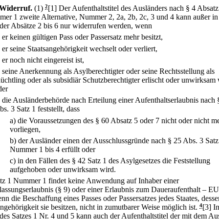
Widerruf.
(1)
2
[1] Der Aufenthaltstitel des Ausländers nach § 4 Absatz
er 1 zweite Alternative, Nummer 2, 2a, 2b, 2c, 3 und 4 kann außer in
 der Absätze 2 bis 6 nur widerrufen werden, wenn
.
er keinen gültigen Pass oder Passersatz mehr besitzt,
.
er seine Staatsangehörigkeit wechselt oder verliert,
.
er noch nicht eingereist ist,
.
seine Anerkennung als Asylberechtigter oder seine Rechtsstellung als
lüchtling oder als subsidiär Schutzberechtigter erlischt oder unwirksam
der
.
die Ausländerbehörde nach Erteilung einer Aufenthaltserlaubnis nach 
s. 3 Satz 1 feststellt, dass
a)
die Voraussetzungen des § 60 Absatz 5 oder 7 nicht oder nicht m
vorliegen,
b)
der Ausländer einen der Ausschlussgründe nach § 25 Abs. 3 Satz
Nummer 1 bis 4 erfüllt oder
c)
in den Fällen des § 42 Satz 1 des Asylgesetzes die Feststellung
aufgehoben oder unwirksam wird.
atz 1 Nummer 1 findet keine Anwendung auf Inhaber einer
lassungserlaubnis (§ 9) oder einer Erlaubnis zum Daueraufenthalt – EU
enn die Beschaffung eines Passes oder Passersatzes jedes Staates, desse
ngehörigkeit sie besitzen, nicht in zumutbarer Weise möglich ist.
4
[3] I
 des Satzes 1 Nr. 4 und 5 kann auch der Aufenthaltstitel der mit dem Au