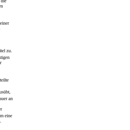
 die
en
einer
3
tel zu.
stigen
r
eilte
usübt,
auer an
er
hm eine
.