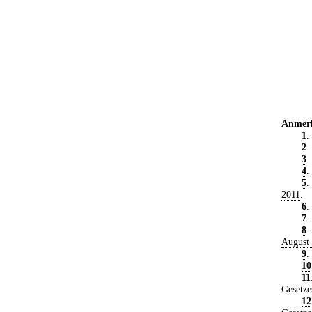
Anmer
1
.
2
.
3
.
4
.
5
.
2011
.
6
.
7
.
8
.
August
9
.
10
11
Gesetze
12