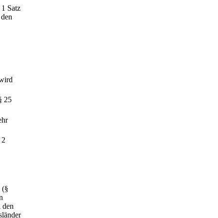
 1 Satz
 den
 wird
§ 25
ehr
 2
 (§
n
n den
sländer