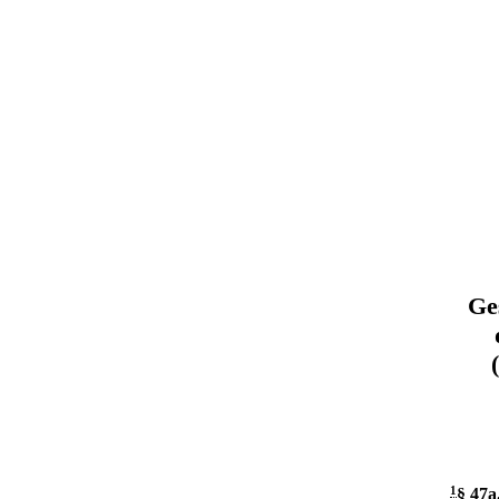
Ge
1
§ 47a