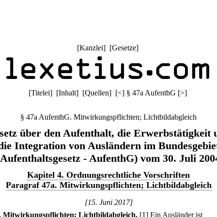
[
Kanzlei
] [
Gesetze
]
[
Titelei
] [
Inhalt
] [
Quellen
]
[
<
]
§ 47a AufenthG
[
>
]
§ 47a AufenthG. Mitwirkungspflichten; Lichtbildabgleich
setz über den Aufenthalt, die Erwerbstätigkeit 
die Integration von Ausländern im Bundesgebie
(Aufenthaltsgesetz - AufenthG) vom 30. Juli 200
Kapitel 4. Ordnungsrechtliche Vorschriften
Paragraf 47a. Mitwirkungspflichten; Lichtbildabgleich
[15. Juni 2017]
.
Mitwirkungspflichten; Lichtbildabgleich.
[1] Ein Ausländer ist