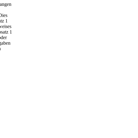
langen
Dies
tz 1
weises
bsatz 1
oder
ngaben
m