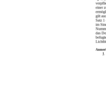
verpfl
einer z
ermögl
gilt a
Satz 1
im Sin
Nummer
das Do
befugt
Lichtb
Anmer
1
.