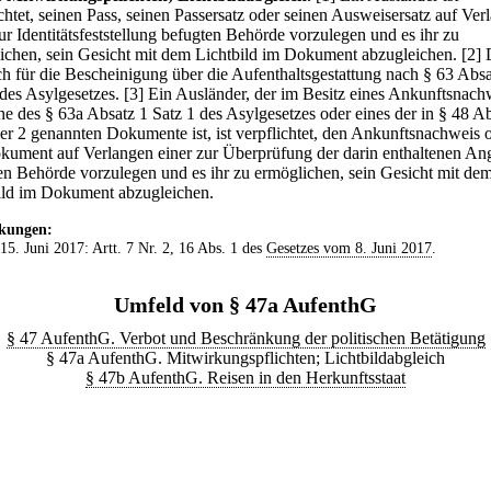
ichtet, seinen Pass, seinen Passersatz oder seinen Ausweisersatz auf Ver
ur Identitätsfeststellung befugten Behörde vorzulegen und es ihr zu
ichen, sein Gesicht mit dem Lichtbild im Dokument abzugleichen.
[2] 
uch für die Bescheinigung über die Aufenthaltsgestattung nach § 63 Absa
 des Asylgesetzes.
[3] Ein Ausländer, der im Besitz eines Ankunftsnach
ne des § 63a Absatz 1 Satz 1 des Asylgesetzes oder eines der in § 48 A
 2 genannten Dokumente ist, ist verpflichtet, den Ankunftsnachweis 
kument auf Verlangen einer zur Überprüfung der darin enthaltenen A
en Behörde vorzulegen und es ihr zu ermöglichen, sein Gesicht mit de
ild im Dokument abzugleichen.
kungen:
 15. Juni 2017: Artt. 7 Nr. 2, 16 Abs. 1 des
Gesetzes vom 8. Juni 2017
.
Umfeld von § 47a AufenthG
§ 47 AufenthG. Verbot und Beschränkung der politischen Betätigung
§ 47a AufenthG. Mitwirkungspflichten; Lichtbildabgleich
§ 47b AufenthG. Reisen in den Herkunftsstaat