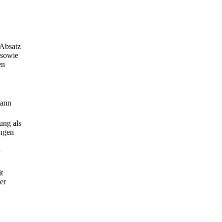
 Absatz
 sowie
en
kann
ung als
ungen
t
er