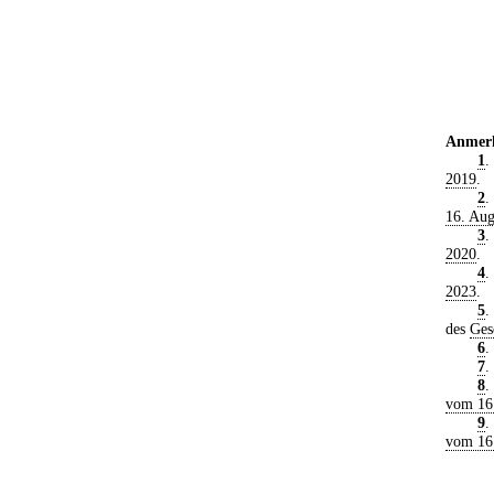
Anmer
1
.
2019
.
2
.
16. Aug
3
.
2020
.
4
.
2023
.
5
.
des
Ges
6
.
7
.
8
.
vom 16
9
.
vom 16