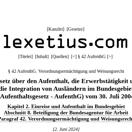
[
Kanzlei
] [
Gesetze
]
[
Titelei
] [
Inhalt
] [
Quellen
]
[
<
]
§ 42 AufenthG
[
>
]
§ 42 AufenthG. Verordnungsermächtigung und Weisungsrecht
setz über den Aufenthalt, die Erwerbstätigkeit 
die Integration von Ausländern im Bundesgebie
(Aufenthaltsgesetz - AufenthG) vom 30. Juli 200
Kapitel 2. Einreise und Aufenthalt im Bundesgebiet
Abschnitt 8. Beteiligung der Bundesagentur für Arbeit
Paragraf 42. Verordnungsermächtigung und Weisungsrech
[2. Juni 2024]