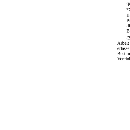
q
9
B
P
d
B
(
Arbeit
erlass
Bestim
Verein