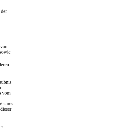
 der
 von
 sowie
deren
aubnis
r
es vom
 Visums
 dieser
n
er