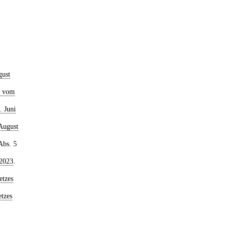
gust
s vom
. Juni
August
Abs. 5
 2023
.
etzes
tzes