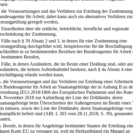
men:
.
die Voraussetzungen und das Verfahren zur Erteilung der Zustimmung
undesagentur für Arbeit; dabei kann auch ein alternatives Verfahren zur
orrangprüfung geregelt werden,
.
Einzelheiten über die zeitliche, betriebliche, berufliche und regionale
eschränkung der Zustimmung,
.
Fälle nach § 39 Absatz 2 und 3, in denen für eine Zustimmung eine
orrangprüfung durchgeführt wird, beispielsweise für die Beschäftigung
achkräften in zu bestimmenden Bezirken der Bundesagentur für Arbeit
n bestimmten Berufen,
.
Fälle, in denen Ausländern, die im Besitz einer Duldung sind, oder an
usländern, die keinen Aufenthaltstitel besitzen, nach § 4a Absatz 4 eine
eschäftigung erlaubt werden kann,
5.
die Voraussetzungen und das Verfahren zur Erteilung einer Arbeitserl
er Bundesagentur für Arbeit an Staatsangehörige der in Anhang II zu de
erordnung (EU) 2018/1806 des Europäischen Parlaments und des Rat
4. November 2018 zur Aufstellung der Liste der Drittländer, deren
taatsangehörige beim Überschreiten der Außengrenzen im Besitz eines
ein müssen, sowie der Liste der Drittländer, deren Staatsangehörige von
isumpflicht befreit sind (ABl. L 303 vom 28.11.2018, S. 39), genannte
taaten,
6.
Berufe, in denen für Angehörige bestimmter Staaten die Erteilung ein
lauen Karte EU zu versagen ist, weil im Herkunftsland ein Mangel an