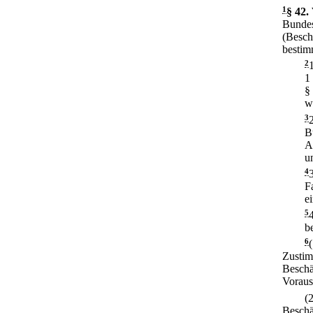
1
§ 42
.
Bundes
(Besch
bestim
2
1
§
w
3
B
A
u
4
F
e
5
b
6
Zustim
Beschä
Voraus
(
Beschä