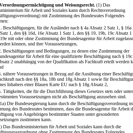
Verordnungsermächtigung und Weisungsrecht.
(1) Das
ministerium für Arbeit und Soziales kann durch Rechtsverordnung
äftigungsverordnung) mit Zustimmung des Bundesrates Folgendes
men:
1.
Beschäftigungen, für die Ausländer nach § 4a Absatz 2 Satz 1, § 16a
 Satz 1, den §§ 16d, 16e Absatz 1 Satz 1, den §§ 19, 19b, 19c Absatz 1
 19e mit oder ohne Zustimmung der Bundesagentur für Arbeit zugelass
erden können, und ihre Voraussetzungen,
2.
Beschäftigungen und Bedingungen, zu denen eine Zustimmung der
undesagentur für Arbeit für eine qualifizierte Beschäftigung nach § 19c
bsatz 2 unabhängig von der Qualifikation als Fachkraft erteilt werden 
nd
3.
nähere Voraussetzungen in Bezug auf die Ausübung einer Beschäftig
achkraft nach den §§ 18a, 18b und 18g Absatz 1 sowie für Beschäftig
ines Inhabers einer Blauen Karte EU nach § 18g Absatz 2,
4.
Tätigkeiten, die für die Durchführung dieses Gesetzes stets oder unter
estimmten Voraussetzungen nicht als Beschäftigung anzusehen sind.
(1a) Die Bundesregierung kann durch die Beschäftigungsverordnung mi
mung des Bundesrates bestimmen, dass die Bundesagentur für Arbeit d
ftigung von Angehörigen bestimmter Staaten unter gesonderten
setzungen zustimmen kann.
2) Das Bundesministerium für Arbeit und Soziales kann durch die
ftigungsverordnung ohne Zustimmung des Bundesrates Folgendes