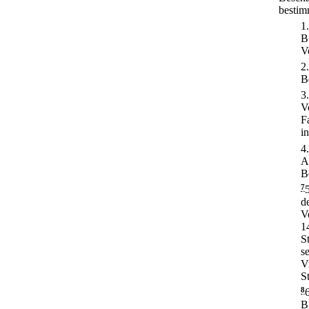
bestim
1
B
V
2
B
3
V
F
i
4
A
B
7
d
V
1
S
s
V
S
8
B