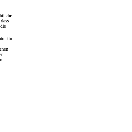
htliche
 dass
 die
tur für
senen
en
n.