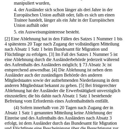
manipuliert wurden,
4.
der Ausländer sich schon länger als drei Jahre in der
Europäischen Union aufhält oder, falls es sich um einen
Trainee handelt, länger als ein Jahr in der Europäischen
Union aufhält oder
5.
ein Ausweisungsinteresse besteht.
[2] Eine Ablehnung hat in den Fällen des Satzes 1 Nummer 1 bis
4 spätestens 20 Tage nach Zugang der vollständigen Mitteilung
nach Absatz 1 Satz 1 beim Bundesamt für Migration und
Flüchtlinge zu erfolgen.
[3] Im Fall des Satzes 1 Nummer 5 ist
eine Ablehnung durch die Ausländerbehörde jederzeit während
des Aufenthalts des Ausländers möglich; § 73 Absatz 3c ist
entsprechend anwendbar.
[4] Die Ablehnung ist neben dem
Ausländer auch der zuständigen Behörde des anderen
Mitgliedstaates sowie der aufnehmenden Niederlassung in dem
anderen Mitgliedstaat bekannt zu geben.
[5] Bei fristgerechter
Ablehnung hat der Ausländer die Erwerbstätigkeit unverzüglich
einzustellen; die bis dahin nach Absatz 1 Satz 1 bestehende
Befreiung vom Erfordernis eines Aufenthaltstitels entfällt.
(4) Sofern innerhalb von 20 Tagen nach Zugang der in
Absatz 1 Satz 1 genannten Mitteilung keine Ablehnung der
Einreise und des Aufenthalts des Ausländers nach Absatz 3
erfolgt, ist dem Ausländer durch das Bundesamt für Migration
und Flüchtlinge eine Bescheinigung über die Berechtigung zur