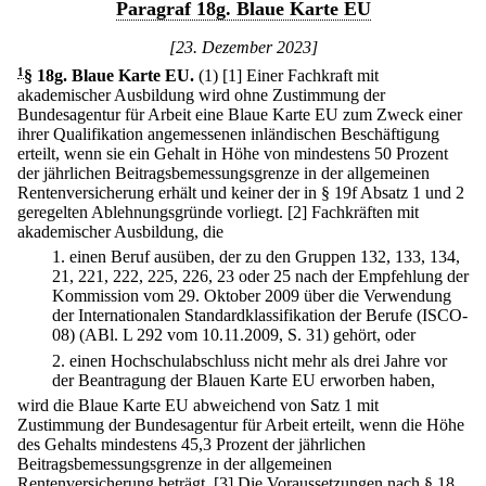
Paragraf 18g. Blaue Karte EU
[23. Dezember 2023]
1
§ 18g
.
Blaue Karte EU.
(1)
[1] Einer Fachkraft mit
akademischer Ausbildung wird ohne Zustimmung der
Bundesagentur für Arbeit eine Blaue Karte EU zum Zweck einer
ihrer Qualifikation angemessenen inländischen Beschäftigung
erteilt, wenn sie ein Gehalt in Höhe von mindestens 50 Prozent
der jährlichen Beitragsbemessungsgrenze in der allgemeinen
Rentenversicherung erhält und keiner der in § 19f Absatz 1 und 2
geregelten Ablehnungsgründe vorliegt.
[2] Fachkräften mit
akademischer Ausbildung, die
1.
einen Beruf ausüben, der zu den Gruppen 132, 133, 134,
21, 221, 222, 225, 226, 23 oder 25 nach der Empfehlung der
Kommission vom 29. Oktober 2009 über die Verwendung
der Internationalen Standardklassifikation der Berufe (ISCO-
08) (ABl. L 292 vom 10.11.2009, S. 31) gehört, oder
2.
einen Hochschulabschluss nicht mehr als drei Jahre vor
der Beantragung der Blauen Karte EU erworben haben,
wird die Blaue Karte EU abweichend von Satz 1 mit
Zustimmung der Bundesagentur für Arbeit erteilt, wenn die Höhe
des Gehalts mindestens 45,3 Prozent der jährlichen
Beitragsbemessungsgrenze in der allgemeinen
Rentenversicherung beträgt.
[3] Die Voraussetzungen nach § 18