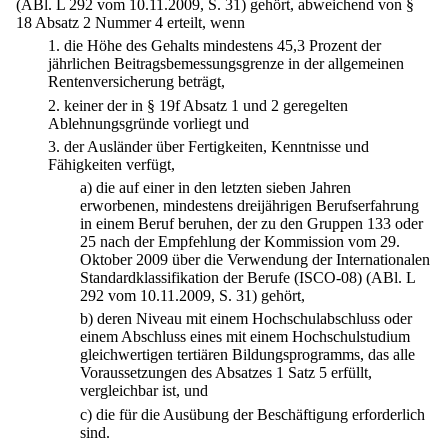
(ABl. L 292 vom 10.11.2009, S. 31) gehört, abweichend von §
18 Absatz 2 Nummer 4 erteilt, wenn
1.
die Höhe des Gehalts mindestens 45,3 Prozent der
jährlichen Beitragsbemessungsgrenze in der allgemeinen
Rentenversicherung beträgt,
2.
keiner der in § 19f Absatz 1 und 2 geregelten
Ablehnungsgründe vorliegt und
3.
der Ausländer über Fertigkeiten, Kenntnisse und
Fähigkeiten verfügt,
a)
die auf einer in den letzten sieben Jahren
erworbenen, mindestens dreijährigen Berufserfahrung
in einem Beruf beruhen, der zu den Gruppen 133 oder
25 nach der Empfehlung der Kommission vom 29.
Oktober 2009 über die Verwendung der Internationalen
Standardklassifikation der Berufe (ISCO-08) (ABl. L
292 vom 10.11.2009, S. 31) gehört,
b)
deren Niveau mit einem Hochschulabschluss oder
einem Abschluss eines mit einem Hochschulstudium
gleichwertigen tertiären Bildungsprogramms, das alle
Voraussetzungen des Absatzes 1 Satz 5 erfüllt,
vergleichbar ist, und
c)
die für die Ausübung der Beschäftigung erforderlich
sind.