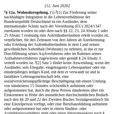
[12. Juni 2026]
1
§ 12a
.
Wohnsitzregelung.
(1)
2
[1] Zur Förderung seiner
nachhaltigen Integration in die Lebensverhältnisse der
Bundesrepublik Deutschland ist ein Ausländer, dem
internationaler Schutz nach der Verordnung (EU) 2024/1347
zuerkannt worden ist oder dem nach §§ 22, 23, 24 Absatz 1 oder
25 Absatz 3 erstmalig eine Aufenthaltserlaubnis erteilt worden ist,
verpflichtet, für den Zeitraum von drei Jahren ab Anerkennung
oder Erteilung der Aufenthaltserlaubnis in dem Land seinen
gewöhnlichen Aufenthalt (Wohnsitz) zu nehmen, in das er zur
Durchführung seines Asylverfahrens oder im Rahmen seines
Aufnahmeverfahrens zugewiesen oder gemäß § 24 Absatz 3
verteilt worden ist.
3
[2] Satz 1 findet keine Anwendung, wenn der
Ausländer, sein Ehegatte, eingetragener Lebenspartner oder ein
minderjähriges lediges Kind, mit dem er verwandt ist und in
familiärer Lebensgemeinschaft lebt, eine
sozialversicherungspflichtige Beschäftigung mit einem Umfang
von mindestens 15 Stunden wöchentlich aufnimmt oder
aufgenommen hat, durch die diese Person mindestens über ein
Einkommen in Höhe des monatlichen durchschnittlichen Bedarfs
nach den §§ 20 und 22 des Zweiten Buches Sozialgesetzbuch für
eine Einzelperson verfügt, oder eine Berufsausbildung aufnimmt
oder aufgenommen hat oder in einem Studien- oder
Ausbildungsverhältnis steht oder einen Integrationskurs nach §