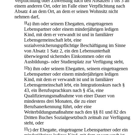
Verpflichtung oder Zuweisung nach den Absätzen 1 bis 3 an
einem anderen Ort, oder im Falle einer Verpflichtung nach
Absatz 4 an dem Ort, an dem er seinen Wohnsitz nicht
nehmen darf,
11
a)
ihm oder seinem Ehegatten, eingetragenen
Lebenspartner oder einem minderjährigen ledigen
Kind, mit dem er verwandt ist und in familiärer
Lebensgemeinschaft lebt, eine
sozialversicherungspflichtige Beschäftigung im Sinne
von Absatz 1 Satz 2, ein den Lebensunterhalt
überwiegend sicherndes Einkommen oder ein
Ausbildungs- oder Studienplatz zur Verfügung steht,
12
b)
ihm oder seinem Ehegatten, seinem eingetragenen
Lebenspartner oder einem minderjährigen ledigen
Kind, mit dem er verwandt ist und in familiärer
Lebensgemeinschaft lebt, ein Integrationskurs nach §
43, ein Berufssprachkurs nach § 45a, eine
Qualifizierungsmaßnahme von einer Dauer von
mindestens drei Monaten, die zu einer
Berufsanerkennung führt, oder eine
Weiterbildungsmaßnahme nach den §§ 81 und 82 des
Dritten Buches Sozialgesetzbuch zeitnah zur Verfügung
steht, oder
13
c)
der Ehegatte, eingetragene Lebenspartner oder ein