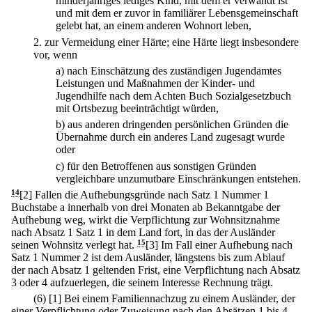
minderjähriges lediges Kind, mit dem er verwandt ist
und mit dem er zuvor in familiärer Lebensgemeinschaft
gelebt hat, an einem anderen Wohnort leben,
2.
zur Vermeidung einer Härte; eine Härte liegt insbesondere
vor, wenn
a)
nach Einschätzung des zuständigen Jugendamtes
Leistungen und Maßnahmen der Kinder- und
Jugendhilfe nach dem Achten Buch Sozialgesetzbuch
mit Ortsbezug beeinträchtigt würden,
b)
aus anderen dringenden persönlichen Gründen die
Übernahme durch ein anderes Land zugesagt wurde
oder
c)
für den Betroffenen aus sonstigen Gründen
vergleichbare unzumutbare Einschränkungen entstehen.
14
[2] Fallen die Aufhebungsgründe nach Satz 1 Nummer 1
Buchstabe a innerhalb von drei Monaten ab Bekanntgabe der
Aufhebung weg, wirkt die Verpflichtung zur Wohnsitznahme
nach Absatz 1 Satz 1 in dem Land fort, in das der Ausländer
seinen Wohnsitz verlegt hat.
15
[3] Im Fall einer Aufhebung nach
Satz 1 Nummer 2 ist dem Ausländer, längstens bis zum Ablauf
der nach Absatz 1 geltenden Frist, eine Verpflichtung nach Absatz
3 oder 4 aufzuerlegen, die seinem Interesse Rechnung trägt.
(6)
[1] Bei einem Familiennachzug zu einem Ausländer, der
einer Verpflichtung oder Zuweisung nach den Absätzen 1 bis 4