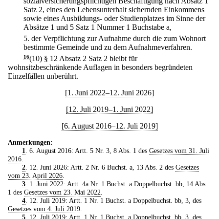
sozialversicherungspflichtigen Beschäftigung nach Absatz 1
Satz 2, eines den Lebensunterhalt sichernden Einkommens
sowie eines Ausbildungs- oder Studienplatzes im Sinne der
Absätze 1 und 5 Satz 1 Nummer 1 Buchstabe a,
5.
der Verpflichtung zur Aufnahme durch die zum Wohnort
bestimmte Gemeinde und zu dem Aufnahmeverfahren.
16
(10) § 12 Absatz 2 Satz 2 bleibt für
wohnsitzbeschränkende Auflagen in besonders begründeten
Einzelfällen unberührt.
[1. Juni 2022–12. Juni 2026]
[12. Juli 2019–1. Juni 2022]
[6. August 2016–12. Juli 2019]
Anmerkungen:
1
. 6. August 2016: Artt. 5 Nr. 3, 8 Abs. 1 des
Gesetzes vom 31. Juli
2016
.
2
. 12. Juni 2026: Artt. 2 Nr. 6 Buchst. a, 13 Abs. 2 des
Gesetzes
vom 23. April 2026
.
3
. 1. Juni 2022: Artt. 4a Nr. 1 Buchst. a Doppelbuchst. bb, 14 Abs.
1 des
Gesetzes vom 23. Mai 2022
.
4
. 12. Juli 2019: Artt. 1 Nr. 1 Buchst. a Doppelbuchst. bb, 3, des
Gesetzes vom 4. Juli 2019
.
5
. 12. Juli 2019: Artt. 1 Nr. 1 Buchst. a Doppelbuchst. bb, 3, des