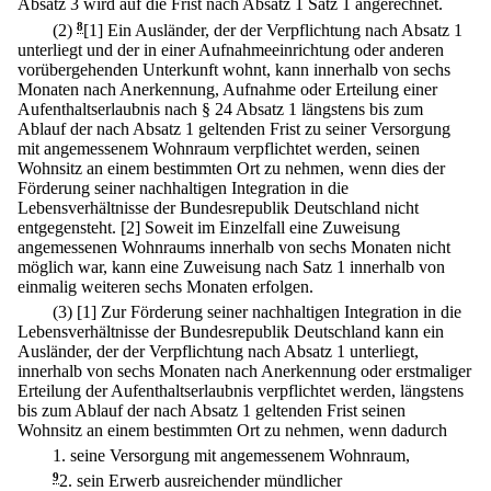
Absatz 3 wird auf die Frist nach Absatz 1 Satz 1 angerechnet.
(2)
8
[1] Ein Ausländer, der der Verpflichtung nach Absatz 1
unterliegt und der in einer Aufnahmeeinrichtung oder anderen
vorübergehenden Unterkunft wohnt, kann innerhalb von sechs
Monaten nach Anerkennung, Aufnahme oder Erteilung einer
Aufenthaltserlaubnis nach § 24 Absatz 1 längstens bis zum
Ablauf der nach Absatz 1 geltenden Frist zu seiner Versorgung
mit angemessenem Wohnraum verpflichtet werden, seinen
Wohnsitz an einem bestimmten Ort zu nehmen, wenn dies der
Förderung seiner nachhaltigen Integration in die
Lebensverhältnisse der Bundesrepublik Deutschland nicht
entgegensteht.
[2] Soweit im Einzelfall eine Zuweisung
angemessenen Wohnraums innerhalb von sechs Monaten nicht
möglich war, kann eine Zuweisung nach Satz 1 innerhalb von
einmalig weiteren sechs Monaten erfolgen.
(3)
[1] Zur Förderung seiner nachhaltigen Integration in die
Lebensverhältnisse der Bundesrepublik Deutschland kann ein
Ausländer, der der Verpflichtung nach Absatz 1 unterliegt,
innerhalb von sechs Monaten nach Anerkennung oder erstmaliger
Erteilung der Aufenthaltserlaubnis verpflichtet werden, längstens
bis zum Ablauf der nach Absatz 1 geltenden Frist seinen
Wohnsitz an einem bestimmten Ort zu nehmen, wenn dadurch
1.
seine Versorgung mit angemessenem Wohnraum,
9
2.
sein Erwerb ausreichender mündlicher