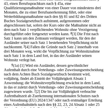
43, einen Berufssprachkurs nach § 45a, eine
Qualifizierungsmaßnahme von einer Dauer von mindestens drei
Monaten, die zu einer Berufsanerkennung führt, oder eine
Weiterbildungsmaßnahme nach den §§ 81 und 82 des Dritten
Buches Sozialgesetzbuch aufnimmt, aufgenommen oder
abgeschlossen hat, sofern der Kurs oder die Maßnahme nicht an
dem nach Satz 1 verpflichtenden Wohnsitz ohne Verzögerung
durchgeführt oder fortgesetzt werden kann.
4
[3] Die Frist nach
Satz 1 kann um den Zeitraum verlängert werden, für den der
Ausländer seiner nach Satz 1 bestehenden Verpflichtung nicht
nachkommt.
5
[4] Fallen die Gründe nach Satz 2 innerhalb von
drei Monaten weg, wirkt die Verpflichtung zur Wohnsitznahme
nach Satz 1 in dem Land fort, in das der Ausländer seinen
Wohnsitz verlegt hat.
6
(1a)
[1] Wird ein Ausländer, dessen gewöhnlicher
Aufenthalt durch eine Verteilungs- oder Zuweisungsentscheidung
nach dem Achten Buch Sozialgesetzbuch bestimmt wird,
volljährig, findet ab Eintritt der Volljährigkeit Absatz 1
Anwendung; die Wohnsitzverpflichtung erwächst in dem Land,
in das er zuletzt durch Verteilungs- oder Zuweisungsentscheidung
zugewiesen wurde.
7
[2] Die bis zur Volljährigkeit verbrachte
Aufenthaltszeit ab Zuerkennung internationalen Schutzes nach
der Verordnung (EU) 2024/1347 oder nach erstmaliger Erteilung
eines Aufenthaltstitels nach den §§ 22, 23, 24 Absatz 1 oder 25