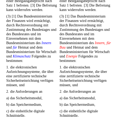
einer Belegausgabepflicht nach
einer Belegausgabepflicht nach
Satz 1 befreien. [3] Die Befreiung
Satz 1 befreien. [3] Die Befreiung
kann widerrufen werden.
kann widerrufen werden.
(3) [1] Das Bundesministerium
(3) [1] Das Bundesministerium
der Finanzen wird ermächtigt,
der Finanzen wird ermächtigt,
durch Rechtsverordnung mit
durch Rechtsverordnung mit
Zustimmung des Bundestages und
Zustimmung des Bundestages und
des Bundesrates und im
des Bundesrates und im
Einvernehmen mit dem
Einvernehmen mit dem
Bundesministerium des
Innern
Bundesministerium des
Innern, für
und
für
Heimat und dem
Bau
und Heimat und dem
Bundesministerium für Wirtschaft
Bundesministerium für Wirtschaft
und
Klimaschutz
Folgendes zu
und
Energie
Folgendes zu
bestimmen:
bestimmen:
1. die elektronischen
1. die elektronischen
Aufzeichnungssysteme, die über
Aufzeichnungssysteme, die über
eine zertifizierte technische
eine zertifizierte technische
Sicherheitseinrichtung verfügen
Sicherheitseinrichtung verfügen
müssen, und
müssen, und
2. die Anforderungen an
2. die Anforderungen an
a) das Sicherheitsmodul,
a) das Sicherheitsmodul,
b) das Speichermedium,
b) das Speichermedium,
c) die einheitliche digitale
c) die einheitliche digitale
Schnittstelle,
Schnittstelle,